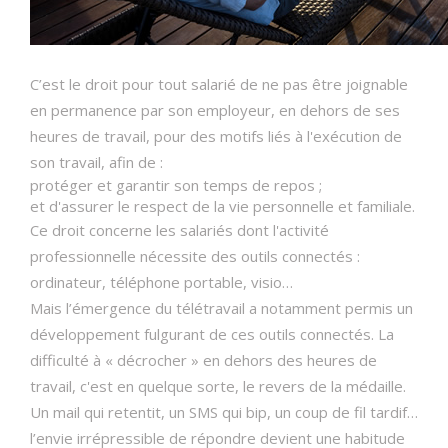
C’est le droit pour tout salarié de ne pas être joignable
en permanence par son employeur, en dehors de ses
heures de travail, pour des motifs liés à l'exécution de
son travail, afin de :
protéger et garantir son temps de repos ;
et d'assurer le respect de la vie personnelle et familiale.
Ce droit concerne les salariés dont l'activité
professionnelle nécessite des outils connectés :
ordinateur, téléphone portable, visio…
Mais l’émergence du télétravail a notamment permis un
développement fulgurant de ces outils connectés. La
difficulté à « décrocher » en dehors des heures de
travail, c'est en quelque sorte, le revers de la médaille.
Un mail qui retentit, un SMS qui bip, un coup de fil tardif…
l’envie irrépressible de répondre devient une habitude