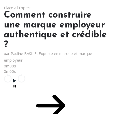
Place à l'Expert
Comment construire
une marque employeur
authentique et crédible
?
par Pauline BASILE, Experte en marque et marque
employeur
0m00s
0m00s