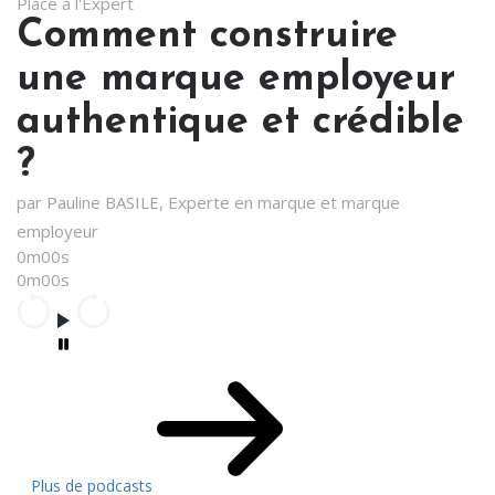
Place à l'Expert
Comment construire
une marque employeur
authentique et crédible
?
par Pauline BASILE, Experte en marque et marque
employeur
0m00s
0m00s
Plus de podcasts