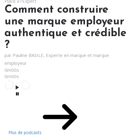
Place à l'Expert
Comment construire
une marque employeur
authentique et crédible
?
par Pauline BASILE, Experte en marque et marque
employeur
0m00s
0m00s
Plus de podcasts