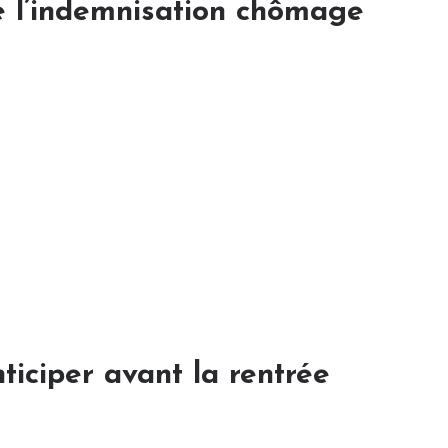
e l’indemnisation chômage
iciper avant la rentrée