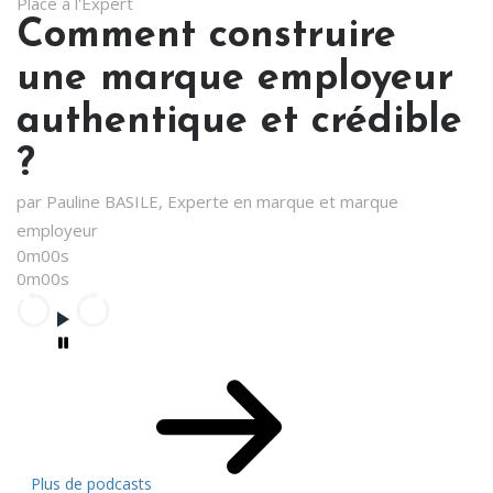
Place à l'Expert
Comment construire
une marque employeur
authentique et crédible
?
par Pauline BASILE, Experte en marque et marque
employeur
0m00s
0m00s
Plus de podcasts