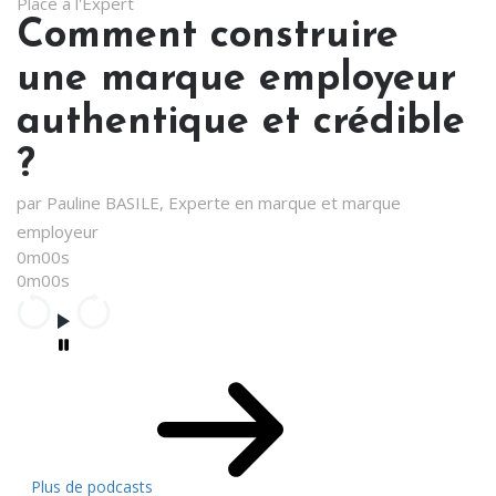
Place à l'Expert
Comment construire
une marque employeur
authentique et crédible
?
par Pauline BASILE, Experte en marque et marque
employeur
0m00s
0m00s
Plus de podcasts