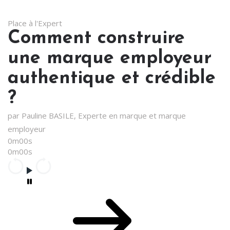
Place à l'Expert
Comment construire
une marque employeur
authentique et crédible
?
par Pauline BASILE, Experte en marque et marque
employeur
0m00s
0m00s