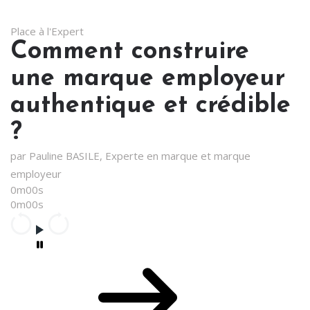
Place à l'Expert
Comment construire
une marque employeur
authentique et crédible
?
par Pauline BASILE, Experte en marque et marque
employeur
0m00s
0m00s