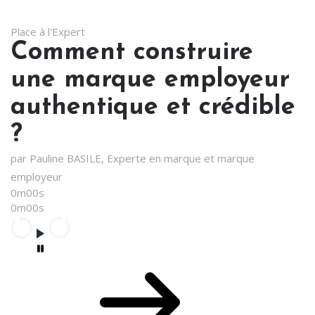
Place à l'Expert
Comment construire
une marque employeur
authentique et crédible
?
par Pauline BASILE, Experte en marque et marque
employeur
0m00s
0m00s