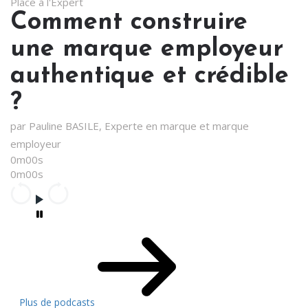
Place à l'Expert
Comment construire
une marque employeur
authentique et crédible
?
par Pauline BASILE, Experte en marque et marque
employeur
0m00s
0m00s
Plus de podcasts