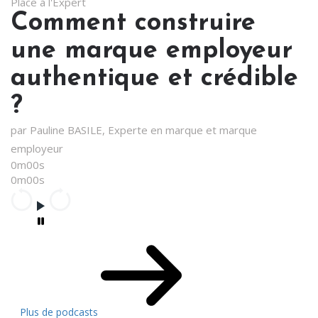
Place à l'Expert
Comment construire
une marque employeur
authentique et crédible
?
par Pauline BASILE, Experte en marque et marque
employeur
0m00s
0m00s
Plus de podcasts