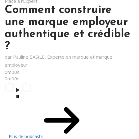
Place à l'Expert
Comment construire
une marque employeur
authentique et crédible
?
par Pauline BASILE, Experte en marque et marque
employeur
0m00s
0m00s
Plus de podcasts