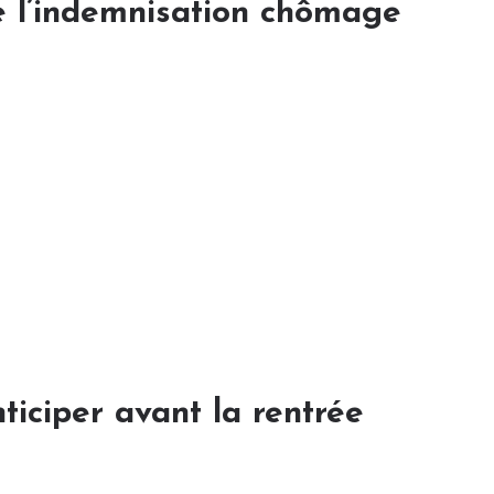
e l’indemnisation chômage
iciper avant la rentrée