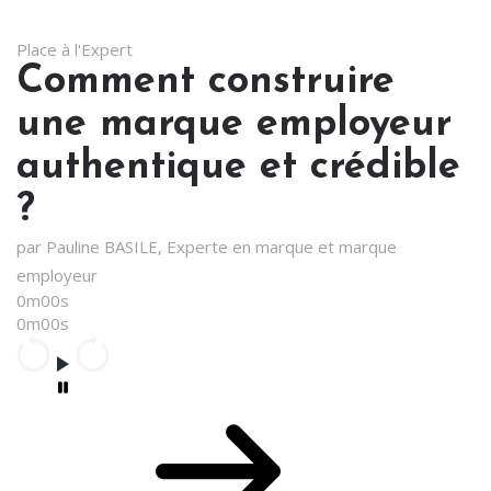
Place à l'Expert
Comment construire
une marque employeur
authentique et crédible
?
par Pauline BASILE, Experte en marque et marque
employeur
0m00s
0m00s