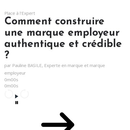
Place à l'Expert
Comment construire
une marque employeur
authentique et crédible
?
par Pauline BASILE, Experte en marque et marque
employeur
0m00s
0m00s