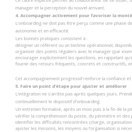
Ce cadre explicite permet au collaborateur de se situer, 
manager et la perception du nouvel arrivant.​
4. Accompagner activement pour favoriser la mont
L’onboarding ne doit pas être perçu comme une phase de
autonomie et en efficacité.
Les bonnes pratiques consistent à :
désigner un référent ou un binôme opérationnel, disponibl
organiser des points réguliers avec le manager (par exem
encourager explicitement les questions, en rappelant qu’e
fournir des retours fréquents, concrets et constructifs, en
Cet accompagnement progressif renforce la confiance et 
5. Faire un point d’étape pour ajuster et améliorer
L’intégration ne s’arrête pas après quelques jours. Prendr
continuellement le dispositif d’onboarding.​
Un entretien formalisé, après un mois puis à la fin de la p
vérifier la compréhension du poste, du périmètre et des p
identifier les difficultés rencontrées (charge, organisation
ajuster les missions, les moyens ou l’organisation si néces