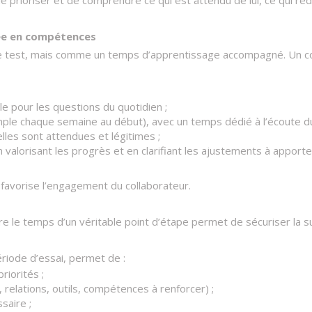
de prioriser et de comprendre ce qui est attendu de lui, ce qui ré
ée en compétences
 test, mais comme un temps d’apprentissage accompagné. Un col
e pour les questions du quotidien ;
ple chaque semaine au début), avec un temps dédié à l’écoute du
lles sont attendues et légitimes ;
 valorisant les progrès et en clarifiant les ajustements à apporter
favorise l’engagement du collaborateur.
e le temps d’un véritable point d’étape permet de sécuriser la sui
ériode d’essai, permet de :
riorités ;
, relations, outils, compétences à renforcer) ;
saire ;