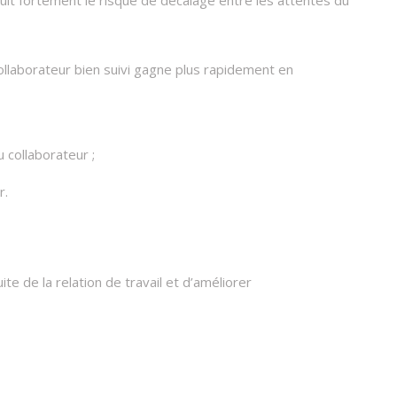
duit fortement le risque de décalage entre les attentes du
laborateur bien suivi gagne plus rapidement en
 collaborateur ;
.​
te de la relation de travail et d’améliorer