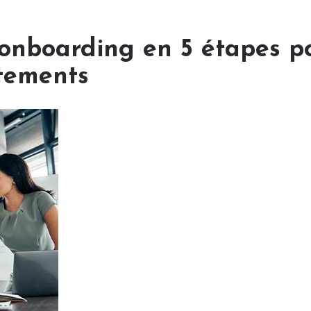
nboarding en 5 étapes po
tements