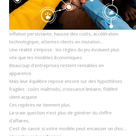
Inflation persistante, hausse des coûts, accélération
technologique, attentes clients en mutation…
Une réalité s’impose : les règles du jeu évoluent plus
vite que les modèles économiques.
Beaucoup d’entreprises restent rentables en
apparence.
Mais leur équilibre repose encore sur des hypothèses
fragiles : coûts maîtrisés, croissance linéaire, fidélité
client acquise.
Ces repères ne tiennent plus.
La vraie question n’est plus de générer du chiffre
d’affaires.
C’est de savoir si votre modèle peut encaisser un choc…