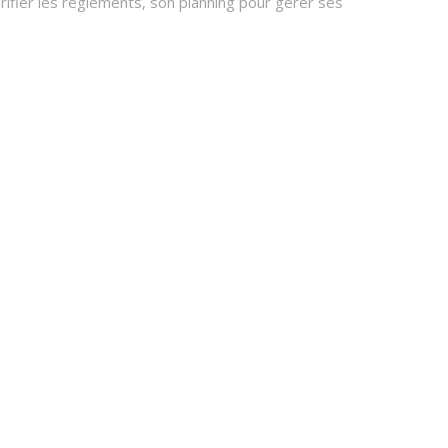
rifier les règlements, son planning pour gérer ses