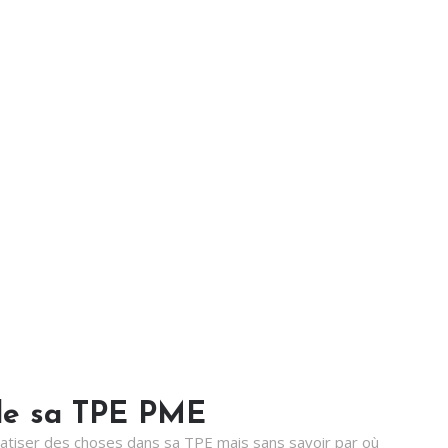
é de sa TPE PME
matiser des choses dans sa TPE mais sans savoir par où