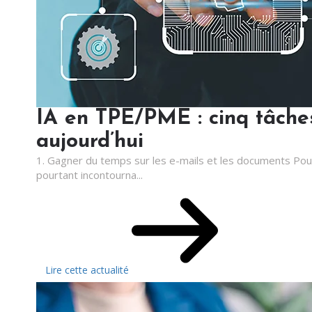
IA en TPE/PME : cinq tâche
aujourd’hui
1. Gagner du temps sur les e-mails et les documents Pou
pourtant incontourna...
Lire cette actualité