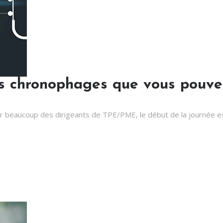
s chronophages que vous pouve
r beaucoup des dirigeants de TPE/PME, le début de la journée es